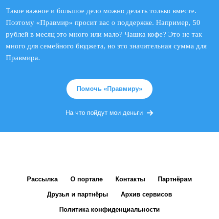
Такое важное и большое дело можно делать только вместе.
Поэтому «Правмир» просит вас о поддержке. Например, 50
рублей в месяц это много или мало? Чашка кофе? Это не так
много для семейного бюджета, но это значительная сумма для
Правмира.
Помочь «Правмиру»
На что пойдут мои деньги
Рассылка
О портале
Контакты
Партнёрам
Друзья и партнёры
Архив сервисов
Политика конфиденциальности