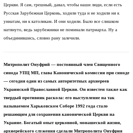
Церкви. Я сам, грешный, давал, чтобы наши люди, если есть
Русская Зарубежная Церковь, ходили туда и не ходили ни к
униатам, ни к католикам. И они ходили. Было все слишком
натянуто, ведь зарубежники не поминали патриарха. Ну а
объединившись, словно рану залечили.
Митрополит Онуфрий ― постоянный член Священного
синода УПЦ МП, глава Канонической комиссии при синоде
― сегодня один из самых авторитетных архиереев
Украинской Православной Церкви. Он известен также как
твердый противник раскола: его выступление на так
называемом Харьковском Соборе 1992 года стало
решающим для сохранения канонической Церкви на
Украине. Богатый опыт церковной, монашеской жизни,
архиерейского служения сделали Митрополита Онуфрия