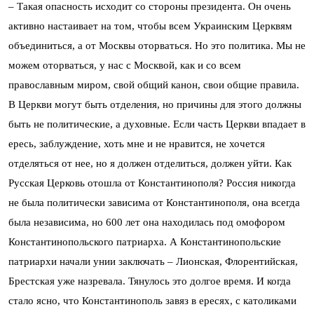
– Такая опасность исходит со стороны президента. Он очень
активно настаивает на том, чтобы всем Украинским Церквям
объединиться, а от Москвы оторваться. Но это политика. Мы не
можем оторваться, у нас с Москвой, как и со всем
православным миром, свой общий канон, свои общие правила.
В Церкви могут быть отделения, но причины для этого должны
быть не политические, а духовные. Если часть Церкви впадает в
ересь, заблуждение, хоть мне и не нравится, не хочется
отделяться от нее, но я должен отделиться, должен уйти. Как
Русская Церковь отошла от Константинополя? Россия никогда
не была политически зависима от Константинополя, она всегда
была независима, но 600 лет она находилась под омофором
Константинопольского патриарха. А Константинопольские
патриархи начали унии заключать – Лионская, Флорентийская,
Брестская уже назревала. Тянулось это долгое время. И когда
стало ясно, что Константинополь завяз в ересях, с католиками