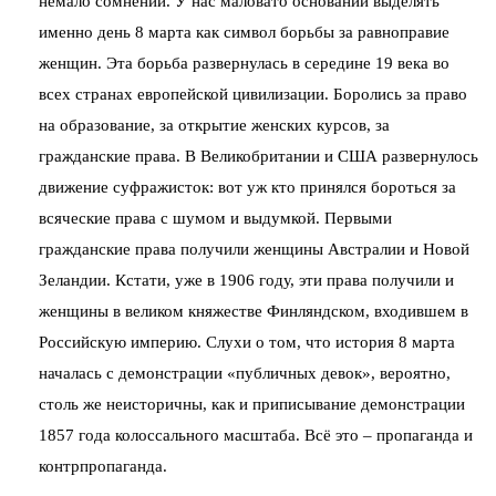
немало сомнений. У нас маловато оснований выделять
именно день 8 марта как символ борьбы за равноправие
женщин. Эта борьба развернулась в середине 19 века во
всех странах европейской цивилизации. Боролись за право
на образование, за открытие женских курсов, за
гражданские права. В Великобритании и США развернулось
движение суфражисток: вот уж кто принялся бороться за
всяческие права с шумом и выдумкой. Первыми
гражданские права получили женщины Австралии и Новой
Зеландии. Кстати, уже в 1906 году, эти права получили и
женщины в великом княжестве Финляндском, входившем в
Российскую империю. Слухи о том, что история 8 марта
началась с демонстрации «публичных девок», вероятно,
столь же неисторичны, как и приписывание демонстрации
1857 года колоссального масштаба. Всё это – пропаганда и
контрпропаганда.