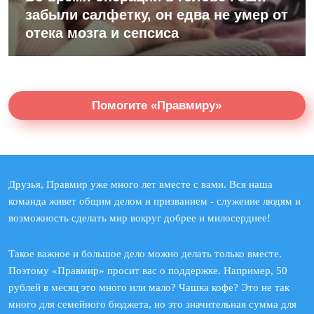
забыли салфетку, он едва не умер от
отека мозга и сепсиса
Помогите «Правмиру»
Друзья, Правмир уже много лет вместе с вами. Вся наша
команда живет общим делом и призванием - служение людям и
возможность сделать мир вокруг добрее и милосерднее!
Такое важное и большое дело можно делать только вместе.
Поэтому «Правмир» просит вас о поддержке. Например, 50
рублей в месяц это много или мало? Чашка кофе? Это не так
много для семейного бюджета, но это значительная сумма для