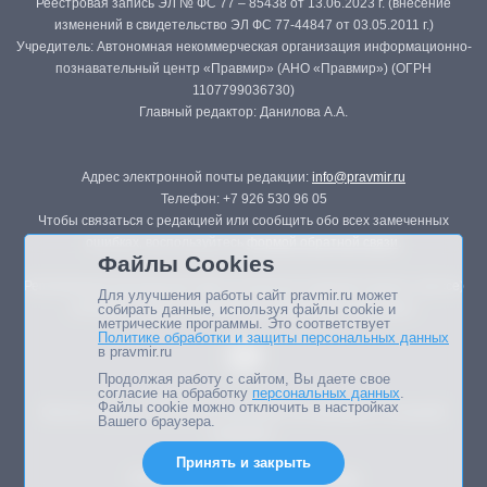
Реестровая запись ЭЛ № ФС 77 – 85438 от 13.06.2023 г. (внесение
изменений в свидетельство ЭЛ ФС 77-44847 от 03.05.2011 г.)
Учредитель: Автономная некоммерческая организация информационно-
познавательный центр «Правмир» (АНО «Правмир») (ОГРН
1107799036730)
Главный редактор: Данилова А.А.
Адрес электронной почты редакции:
info@pravmir.ru
Телефон: +7 926 530 96 05
Чтобы связаться с редакцией или сообщить обо всех замеченных
ошибках, воспользуйтесь
формой обратной связи
.
Файлы Cookies
Републикация материалов сайта в печатных изданиях (книгах, прессе)
Для улучшения работы сайт pravmir.ru может
возможна только с письменного разрешения редакции.
собирать данные, используя файлы cookie и
метрические программы. Это соответствует
Политике обработки и защиты персональных данных
в pravmir.ru
Продолжая работу с сайтом, Вы даете свое
согласие на обработку
персональных данных
.
Файлы cookie можно отключить в настройках
Мнение авторов статей портала может не совпадать с позицией
Вашего браузера.
редакции.
Принять и закрыть
Дизайн сайта -