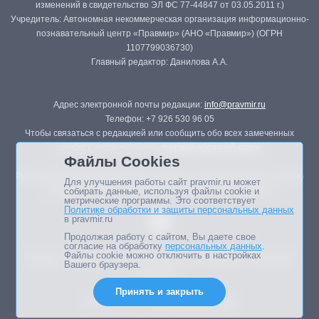
изменений в свидетельство ЭЛ ФС 77-44847 от 03.05.2011 г.)
Учредитель: Автономная некоммерческая организация информационно-
познавательный центр «Правмир» (АНО «Правмир») (ОГРН
1107799036730)
Главный редактор: Данилова А.А.
Адрес электронной почты редакции:
info@pravmir.ru
Телефон: +7 926 530 96 05
Чтобы связаться с редакцией или сообщить обо всех замеченных
ошибках, воспользуйтесь
формой обратной связи
.
Файлы Cookies
Републикация материалов сайта в печатных изданиях (книгах, прессе)
Для улучшения работы сайт pravmir.ru может
возможна только с письменного разрешения редакции.
собирать данные, используя файлы cookie и
метрические программы. Это соответствует
Политике обработки и защиты персональных данных
в pravmir.ru
Продолжая работу с сайтом, Вы даете свое
согласие на обработку
персональных данных
.
Файлы cookie можно отключить в настройках
Мнение авторов статей портала может не совпадать с позицией
Вашего браузера.
редакции.
Принять и закрыть
Дизайн сайта -