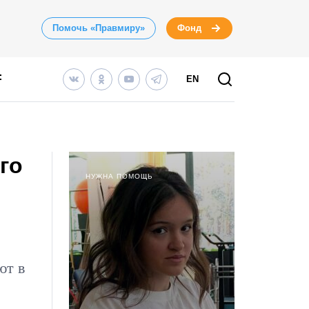
Помочь «Правмиру»
Фонд
EN
го
НУЖНА ПОМОЩЬ
ют в