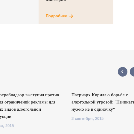
Подробнее
отребнадзор выступил против
Патриарх Кирилл о борьбе с
ия ограничений рекламы для
алкогольной угрозой: "Начинат
х видов алкогольной
нужно не в одиночку"
укции
3 сентября, 2015
я, 2015