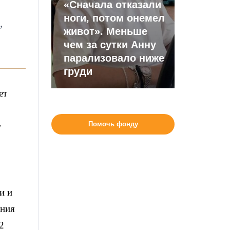
«Сначала отказали
ноги, потом онемел
,
живот». Меньше
чем за сутки Анну
парализовало ниже
груди
ет
Помочь фонду
у
и и
ения
2