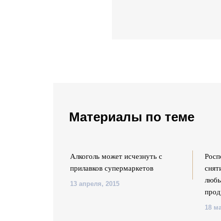
Материалы по теме
 борьбе с
Алкоголь может исчезнуть с
Росп
й: "Начинать
прилавков супермаркетов
снят
у"
любы
13 апреля, 2015
прод
18 ма