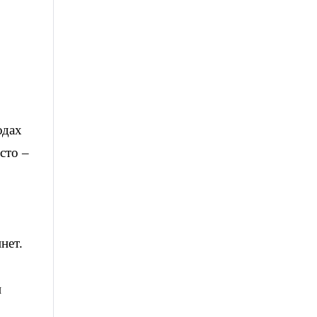
одах
сто –
нет.
и