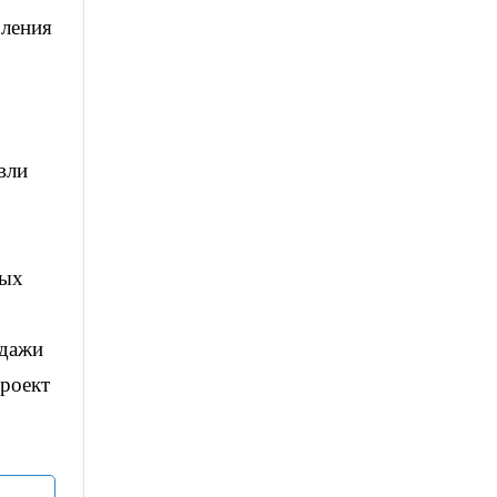
бления
вли
бых
одажи
проект