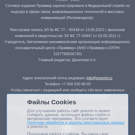
Сетевое издание Правмир зарегистрировано в Федеральной службе по
надзору в сфере связи, информационных технологий и массовых
коммуникаций (Роскомнадзор).
Реестровая запись ЭЛ № ФС 77 – 85438 от 13.06.2023 г. (внесение
изменений в свидетельство ЭЛ ФС 77-44847 от 03.05.2011 г.)
Учредитель: Автономная некоммерческая организация информационно-
познавательный центр «Правмир» (АНО «Правмир») (ОГРН
1107799036730)
Главный редактор: Данилова А.А.
Адрес электронной почты редакции:
info@pravmir.ru
Телефон: +7 926 530 96 05
Чтобы связаться с редакцией или сообщить обо всех замеченных
ошибках, воспользуйтесь
формой обратной связи
.
Файлы Cookies
Републикация материалов сайта в печатных изданиях (книгах, прессе)
Для улучшения работы сайт pravmir.ru может
возможна только с письменного разрешения редакции.
собирать данные, используя файлы cookie и
метрические программы. Это соответствует
Политике обработки и защиты персональных данных
в pravmir.ru
Продолжая работу с сайтом, Вы даете свое