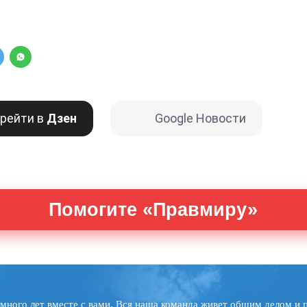
рейти в
Дзен
Google Новости
Помогите «Правмиру»
много лет вместе с вами. Вся наша команда живет общим делом и 