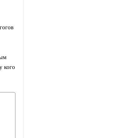
гогов
ным
у кого