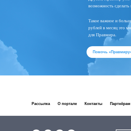
возможность сделать 
Такое важное и больш
рублей в месяц это м
для Правмира.
Помочь «Правмиру
Рассылка
О портале
Контакты
Партнёрам