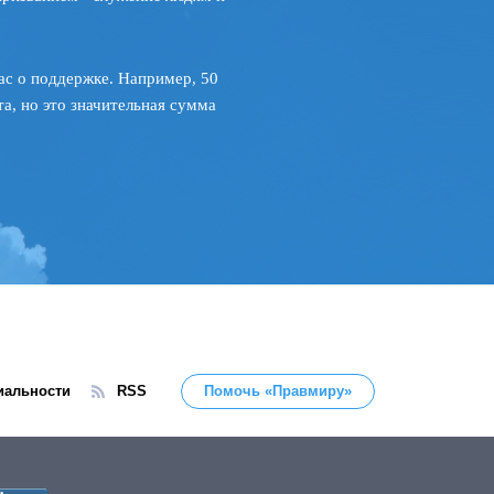
ас о поддержке. Например, 50
а, но это значительная сумма
иальности
RSS
Помочь «Правмиру»