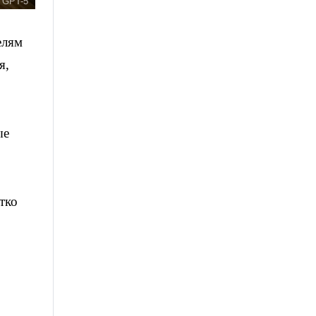
 GPT-5
елям
я,
ые
тко