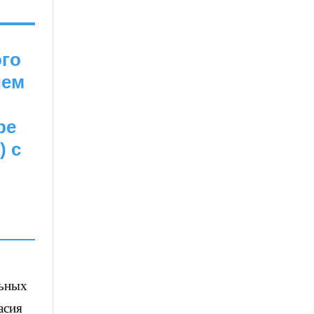
ого
ием
ре
) с
льных
асия