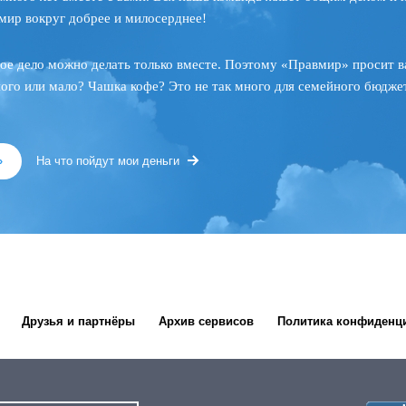
мир вокруг добрее и милосерднее!
ое дело можно делать только вместе. Поэтому «Правмир» просит в
ного или мало? Чашка кофе? Это не так много для семейного бюджет
»
На что пойдут мои деньги
Друзья и партнёры
Архив сервисов
Политика конфиденц