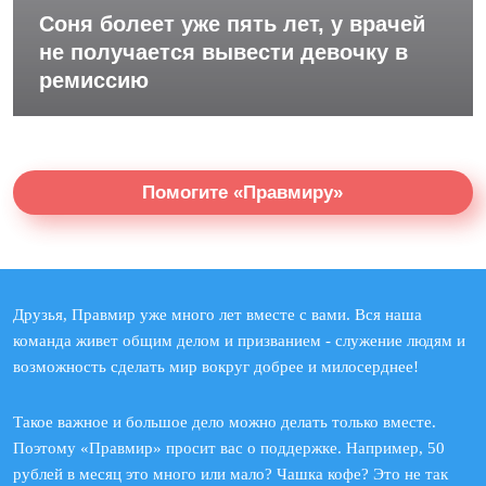
Соня болеет уже пять лет, у врачей
не получается вывести девочку в
ремиссию
Помогите «Правмиру»
Друзья, Правмир уже много лет вместе с вами. Вся наша
команда живет общим делом и призванием - служение людям и
возможность сделать мир вокруг добрее и милосерднее!
Такое важное и большое дело можно делать только вместе.
Поэтому «Правмир» просит вас о поддержке. Например, 50
рублей в месяц это много или мало? Чашка кофе? Это не так