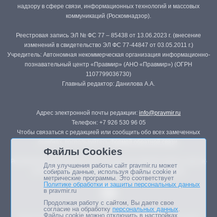
надзору в сфере связи, информационных технологий и массовых
коммуникаций (Роскомнадзор).
Реестровая запись ЭЛ № ФС 77 – 85438 от 13.06.2023 г. (внесение
изменений в свидетельство ЭЛ ФС 77-44847 от 03.05.2011 г.)
Учредитель: Автономная некоммерческая организация информационно-
познавательный центр «Правмир» (АНО «Правмир») (ОГРН
1107799036730)
Главный редактор: Данилова А.А.
Адрес электронной почты редакции:
info@pravmir.ru
Телефон: +7 926 530 96 05
Чтобы связаться с редакцией или сообщить обо всех замеченных
ошибках, воспользуйтесь
формой обратной связи
.
Файлы Cookies
Републикация материалов сайта в печатных изданиях (книгах, прессе)
Для улучшения работы сайт pravmir.ru может
возможна только с письменного разрешения редакции.
собирать данные, используя файлы cookie и
метрические программы. Это соответствует
Политике обработки и защиты персональных данных
в pravmir.ru
Продолжая работу с сайтом, Вы даете свое
согласие на обработку
персональных данных
.
Файлы cookie можно отключить в настройках