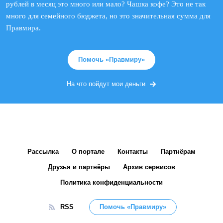
рублей в месяц это много или мало? Чашка кофе? Это не так
много для семейного бюджета, но это значительная сумма для
Правмира.
Помочь «Правмиру»
На что пойдут мои деньги
Рассылка
О портале
Контакты
Партнёрам
Друзья и партнёры
Архив сервисов
Политика конфиденциальности
RSS
Помочь «Правмиру»