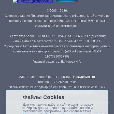
© 2003—2026.
Сетевое издание Правмир зарегистрировано в Федеральной службе по
надзору в сфере связи, информационных технологий и массовых
коммуникаций (Роскомнадзор).
Реестровая запись ЭЛ № ФС 77 – 85438 от 13.06.2023 г. (внесение
изменений в свидетельство ЭЛ ФС 77-44847 от 03.05.2011 г.)
Учредитель: Автономная некоммерческая организация информационно-
познавательный центр «Правмир» (АНО «Правмир») (ОГРН
1107799036730)
Главный редактор: Данилова А.А.
Адрес электронной почты редакции:
info@pravmir.ru
Телефон: +7 926 530 96 05
Чтобы связаться с редакцией или сообщить обо всех замеченных
ошибках, воспользуйтесь
формой обратной связи
.
Файлы Cookies
Републикация материалов сайта в печатных изданиях (книгах, прессе)
Для улучшения работы сайт pravmir.ru может
возможна только с письменного разрешения редакции.
собирать данные, используя файлы cookie и
метрические программы. Это соответствует