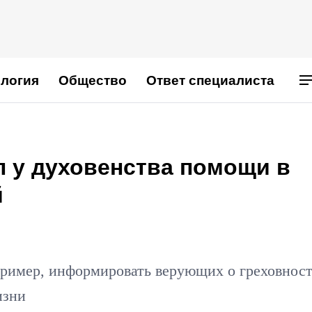
логия
Общество
Ответ специалиста
 у духовенства помощи в
й
ример, информировать верующих о греховнос
изни