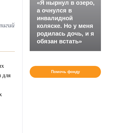
«Я нырнул в озеро,
а очнулся в
инвалидной
лигий
коляске. Но у меня
родилась дочь, и я
обязан встать»
ых
Помочь фонду
 для
х