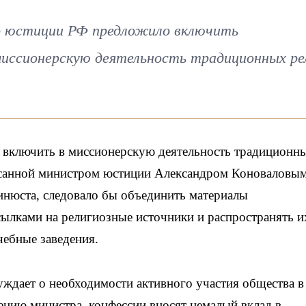
 юстиции РФ предложило включить
миссионерскую деятельность традиционных ре
 включить в миссионерскую деятельность традиционн
исанной министром юстиции Александром Коноваловым
инюста, следовало бы объединить материалы
ылками на религиозные источники и распространять и
чебные заведения.
суждает о необходимости активного участия общества в
ению министра, конфессии вносят немалый вклад в