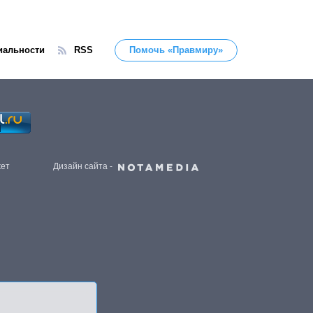
иальности
RSS
Помочь «Правмиру»
жет
Дизайн сайта -