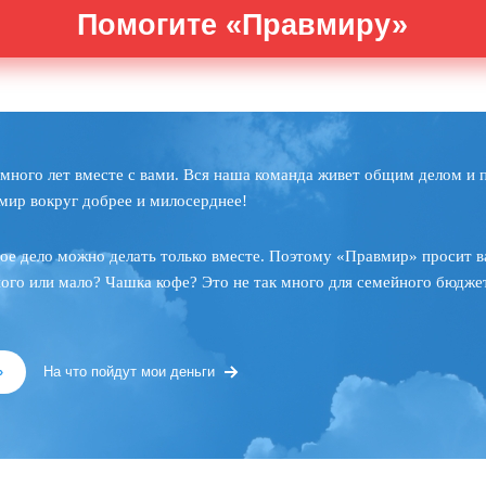
Помогите «Правмиру»
много лет вместе с вами. Вся наша команда живет общим делом и 
мир вокруг добрее и милосерднее!
ое дело можно делать только вместе. Поэтому «Правмир» просит в
ного или мало? Чашка кофе? Это не так много для семейного бюджет
»
На что пойдут мои деньги