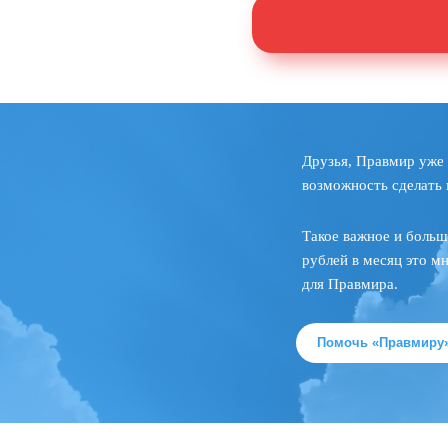
Друзья, Правмир уже 
возможность сделать 
Такое важное и больш
рублей в месяц это м
для Правмира.
Помочь «Правмиру