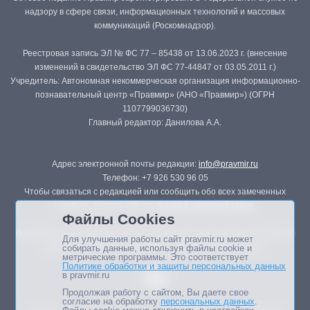
надзору в сфере связи, информационных технологий и массовых
коммуникаций (Роскомнадзор).
Реестровая запись ЭЛ № ФС 77 – 85438 от 13.06.2023 г. (внесение
изменений в свидетельство ЭЛ ФС 77-44847 от 03.05.2011 г.)
Учредитель: Автономная некоммерческая организация информационно-
познавательный центр «Правмир» (АНО «Правмир») (ОГРН
1107799036730)
Главный редактор: Данилова А.А.
Адрес электронной почты редакции:
info@pravmir.ru
Телефон: +7 926 530 96 05
Чтобы связаться с редакцией или сообщить обо всех замеченных
ошибках, воспользуйтесь
формой обратной связи
.
Файлы Cookies
Републикация материалов сайта в печатных изданиях (книгах, прессе)
Для улучшения работы сайт pravmir.ru может
возможна только с письменного разрешения редакции.
собирать данные, используя файлы cookie и
метрические программы. Это соответствует
Политике обработки и защиты персональных данных
в pravmir.ru
Продолжая работу с сайтом, Вы даете свое
согласие на обработку
персональных данных
.