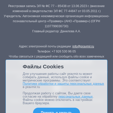
Реестровая запись ЭЛ № ФС 77 – 85438 от 13.06.2023 г. (внесение
изменений в свидетельство ЭЛ ФС 77-44847 от 03.05.2011 г.)
Учредитель: Автономная некоммерческая организация информационно-
познавательный центр «Правмир» (АНО «Правмир») (ОГРН
1107799036730)
Главный редактор: Данилова А.А.
Адрес электронной почты редакции:
info@pravmir.ru
Телефон: +7 926 530 96 05
Чтобы связаться с редакцией или сообщить обо всех замеченных
ошибках, воспользуйтесь
формой обратной связи
.
Файлы Cookies
Републикация материалов сайта в печатных изданиях (книгах, прессе)
Для улучшения работы сайт pravmir.ru может
возможна только с письменного разрешения редакции.
собирать данные, используя файлы cookie и
метрические программы. Это соответствует
Политике обработки и защиты персональных данных
в pravmir.ru
Продолжая работу с сайтом, Вы даете свое
согласие на обработку
персональных данных
.
Файлы cookie можно отключить в настройках
Мнение авторов статей портала может не совпадать с позицией
Вашего браузера.
редакции.
Принять и закрыть