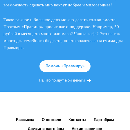
возможность сделать мир вокруг добрее и милосерднее!
Такое важное и большое дело можно делать только вместе.
Поэтому «Правмир» просит вас о поддержке. Например, 50
рублей в месяц это много или мало? Чашка кофе? Это не так
много для семейного бюджета, но это значительная сумма для
Правмира.
Помочь «Правмиру»
На что пойдут мои деньги
Рассылка
О портале
Контакты
Партнёрам
Друзья и партнёры
Архив сервисов