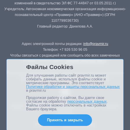
изменений в свидетельство ЭЛ ФС 77-44847 от 03.05.2011 г.)
Учредитель: Автономная некоммерческая организация информационно-
познавательный центр «Правмир» (АНО «Правмир») (ОГРН
1107799036730)
Главный редактор: Данилова А.А.
Адрес электронной почты редакции:
info@pravmir.ru
Телефон: +7 926 530 96 05
Чтобы связаться с редакцией или сообщить обо всех замеченных
ошибках, воспользуйтесь
формой обратной связи
.
Файлы Cookies
Републикация материалов сайта в печатных изданиях (книгах, прессе)
Для улучшения работы сайт pravmir.ru может
возможна только с письменного разрешения редакции.
собирать данные, используя файлы cookie и
метрические программы. Это соответствует
Политике обработки и защиты персональных данных
в pravmir.ru
Продолжая работу с сайтом, Вы даете свое
согласие на обработку
персональных данных
.
Файлы cookie можно отключить в настройках
Мнение авторов статей портала может не совпадать с позицией
Вашего браузера.
редакции.
Принять и закрыть
Дизайн сайта -