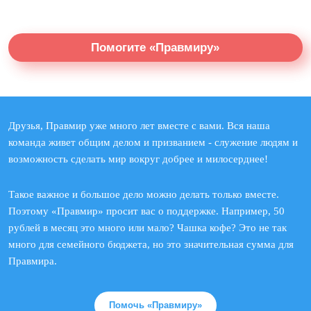
Помогите «Правмиру»
Друзья, Правмир уже много лет вместе с вами. Вся наша
команда живет общим делом и призванием - служение людям и
возможность сделать мир вокруг добрее и милосерднее!
Такое важное и большое дело можно делать только вместе.
Поэтому «Правмир» просит вас о поддержке. Например, 50
рублей в месяц это много или мало? Чашка кофе? Это не так
много для семейного бюджета, но это значительная сумма для
Правмира.
Помочь «Правмиру»