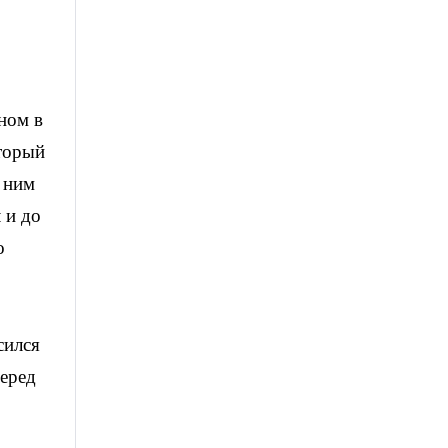
ном в
оторый
с ним
 и до
о
сился
перед