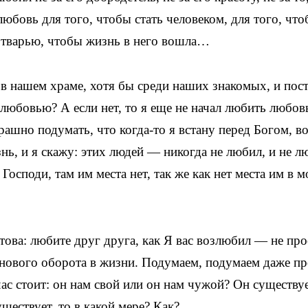
 любовь для того, чтобы стать человеком, для того, чт
й тварью, чтобы жизнь в него вошла…
 в нашем храме, хотя бы среди наших знакомых, и пос
 любовью? А если нет, то я еще не начал любить любо
трашно подумать, что когда-то я встану перед Богом, в
нь, и я скажу: этих людей — никогда не любил, и не л
 Господи, там им места нет, так же как нет места им в 
това: любите друг друга, как Я вас возлюбил — не про
о нового оборота в жизни. Подумаем, подумаем даже пр
ас стоит: он нам свой или он нам чужой? Он существу
ществует, то в какой мере? Как?..