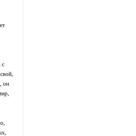
ет
 с
 свой,
, он
мир,
о,
ых,