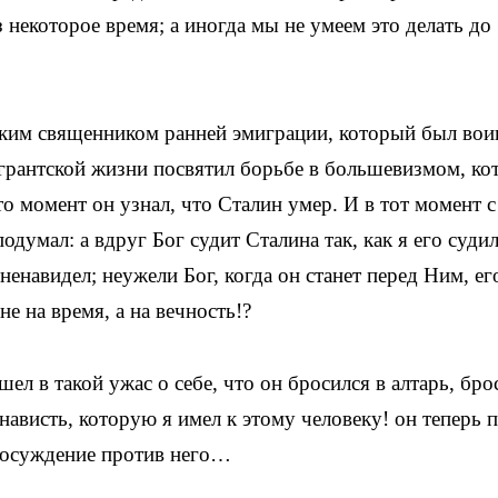
 некоторое время; а иногда мы не умеем это делать до
ским священником ранней эмиграции, который был вои
игрантской жизни посвятил борьбе в большевизмом, к
то момент он узнал, что Сталин умер. И в тот момент 
одумал: а вдруг Бог судит Сталина так, как я его судил
 ненавидел; неужели Бог, когда он станет перед Ним, ег
не на время, а на вечность!?
шел в такой ужас о себе, что он бросился в алтарь, бро
ненависть, которую я имел к этому человеку! он теперь 
 осуждение против него…