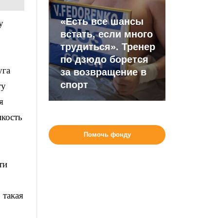
«Есть все шансы
у
встать, если много
трудиться». Тренер
по дзюдо борется
уга
за возвращение в
спорт
ту
я
пкость
Помочь фонду
ти
ь
 такая