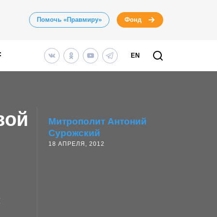
Помочь «Правмиру»
Фонд
EN
вой
Митрополит Антоний
Сурожский
18 АПРЕЛЯ, 2012
ы