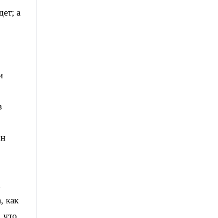
дет; а
и
в
он
х
, как
, что