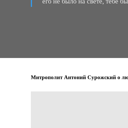
его не было на свете, тебе б
Митрополит Антоний Сурожский о л