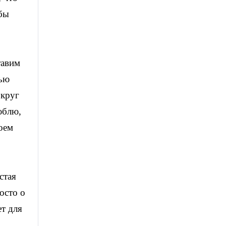
обы
тавим
вью
округ
юблю,
моем
стая
осто о
ет для