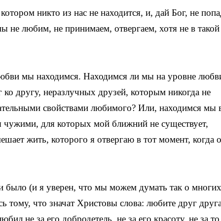
котором никто из нас не находится, и, дай Бог, не попа
мы не любим, не принимаем, отвергаем, хотя не в такой
любви мы находимся. Находимся ли мы на уровне любв
г ко другу, неразлучных друзей, которым никогда не
цательными свойствами любимого? Или, находимся мы 
 чужими, для которых мой ближний не существует,
ешает жить, которого я отвергаю в тот момент, когда 
и было (и я уверен, что мы можем думать так о многи
сь тому, что значат Христовы слова: любите друг друга
ил не за его добродетель, не за его красоту, не за то