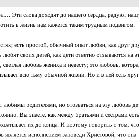
бил… Эти слова доходят до нашего сердца, радуют наш
лотить в жизнь нам кажется таким трудным подвигом.
стях; есть простой, обычный опыт любви, как друг др
ь любят своих детей, как дети ответно отзываются на э
, светлая любовь жениха и невесту; это любовь, котора
изывает всю тьму обычной жизни. Но и в ней есть хру
ет любимы родителями, но отозваться на эту любовь де
оянно. Вы знаете, как между братьями и сестрами ест
охватывает их до конца. И поэтому говорить о том, что
вь является исполнением заповеди Христовой, что она