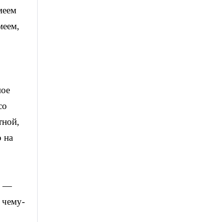
меем
меем,
ное
со
тной,
о на
о —
 чему-