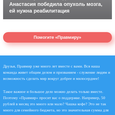
Анастасия победила опухоль мозга,
ей нужна реабилитация
Помогите «Правмиру»
Друзья, Правмир уже много лет вместе с вами. Вся наша
команда живет общим делом и призванием - служение людям и
возможность сделать мир вокруг добрее и милосерднее!
Такое важное и большое дело можно делать только вместе.
Поэтому «Правмир» просит вас о поддержке. Например, 50
рублей в месяц это много или мало? Чашка кофе? Это не так
много для семейного бюджета, но это значительная сумма для