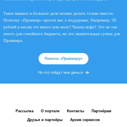
Такое важное и большое дело можно делать только вместе.
Поэтому «Правмир» просит вас о поддержке. Например, 50
рублей в месяц это много или мало? Чашка кофе? Это не так
много для семейного бюджета, но это значительная сумма для
Правмира.
Помочь «Правмиру»
На что пойдут мои деньги
Рассылка
О портале
Контакты
Партнёрам
Друзья и партнёры
Архив сервисов