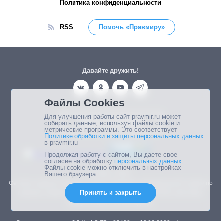
Политика конфиденциальности
RSS
Помочь «Правмиру»
Давайте дружить!
Файлы Cookies
Для улучшения работы сайт pravmir.ru может
Памяти основателя
собирать данные, используя файлы cookie и
метрические программы. Это соответствует
Политике обработки и защиты персональных данных
в pravmir.ru
Продолжая работу с сайтом, Вы даете свое
согласие на обработку
персональных данных
.
Файлы cookie можно отключить в настройках
© 2003—2026.
Вашего браузера.
Сетевое издание Правмир зарегистрировано в Федеральной службе по
Принять и закрыть
надзору в сфере связи, информационных технологий и массовых
коммуникаций (Роскомнадзор).