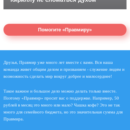
Помогите «Правмиру»
Друзья, Правмир уже много лет вместе с вами. Вся наша
команда живет общим делом и призванием - служение людям и
возможность сделать мир вокруг добрее и милосерднее!
Такое важное и большое дело можно делать только вместе.
Поэтому «Правмир» просит вас о поддержке. Например, 50
рублей в месяц это много или мало? Чашка кофе? Это не так
много для семейного бюджета, но это значительная сумма для
Правмира.