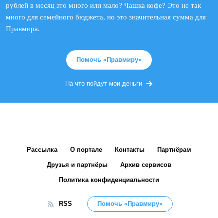
рублей в месяц это много или мало? Чашка кофе? Это не так
много для семейного бюджета, но это значительная сумма для
Правмира.
Помочь «Правмиру»
На что пойдут мои деньги
Рассылка
О портале
Контакты
Партнёрам
Друзья и партнёры
Архив сервисов
Политика конфиденциальности
RSS
Помочь «Правмиру»