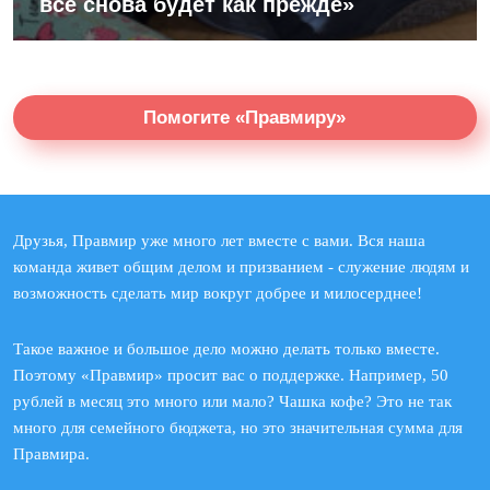
все снова будет как прежде»
Помогите «Правмиру»
Друзья, Правмир уже много лет вместе с вами. Вся наша
команда живет общим делом и призванием - служение людям и
возможность сделать мир вокруг добрее и милосерднее!
Такое важное и большое дело можно делать только вместе.
Поэтому «Правмир» просит вас о поддержке. Например, 50
рублей в месяц это много или мало? Чашка кофе? Это не так
много для семейного бюджета, но это значительная сумма для
Правмира.