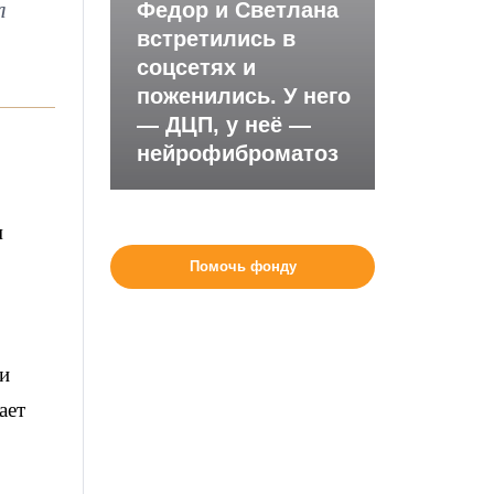
л
Федор и Светлана
встретились в
соцсетях и
поженились. У него
— ДЦП, у неё —
нейрофиброматоз
м
Помочь фонду
и
ает