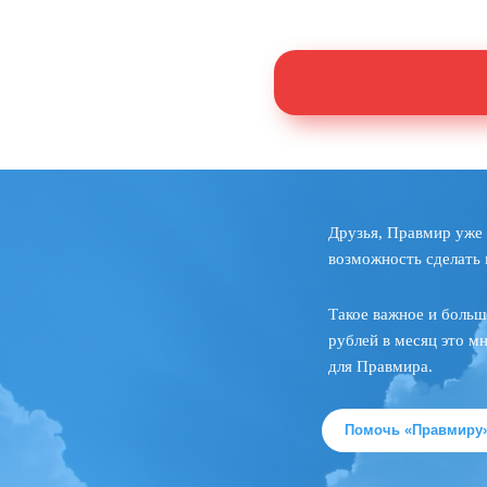
Друзья, Правмир уже 
возможность сделать 
Такое важное и больш
рублей в месяц это м
для Правмира.
Помочь «Правмиру