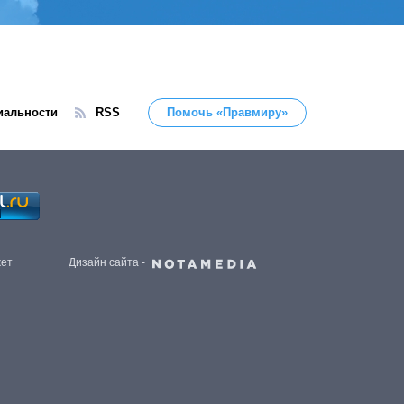
иальности
RSS
Помочь «Правмиру»
жет
Дизайн сайта -