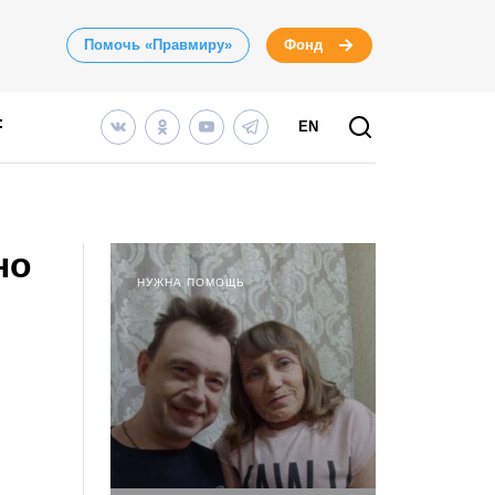
Помочь «Правмиру»
Фонд
EN
но
НУЖНА ПОМОЩЬ