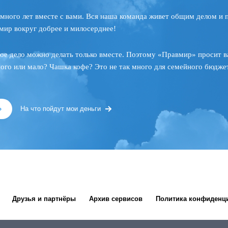
много лет вместе с вами. Вся наша команда живет общим делом и 
мир вокруг добрее и милосерднее!
ое дело можно делать только вместе. Поэтому «Правмир» просит в
ного или мало? Чашка кофе? Это не так много для семейного бюджет
»
На что пойдут мои деньги
Друзья и партнёры
Архив сервисов
Политика конфиденц