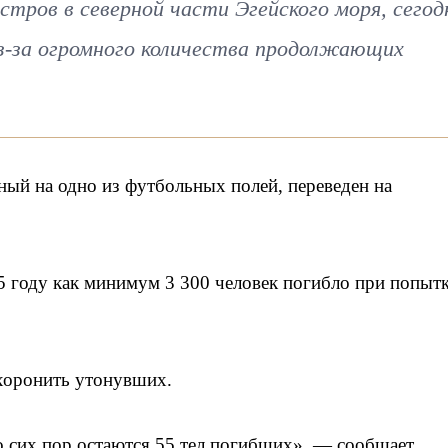
стров в северной части Эгейского моря, сегод
з-за огромного количества продолжающих
ый на одно из футбольных полей, переведен на
 году как минимум 3 300 человек погибло при попыт
ы хоронить утонувших.
о сих пор остаются 55 тел погибших», — сообщает