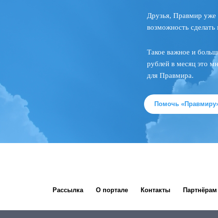
Друзья, Правмир уже 
возможность сделать 
Такое важное и больш
рублей в месяц это м
для Правмира.
Помочь «Правмиру
Рассылка
О портале
Контакты
Партнёрам