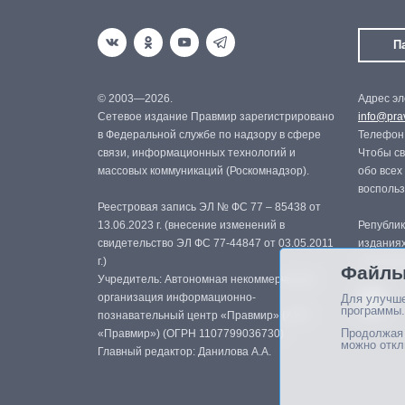
П
© 2003—2026.
Адрес эл
Сетевое издание Правмир зарегистрировано
info@prav
в Федеральной службе по надзору в сфере
Телефон:
связи, информационных технологий и
Чтобы св
массовых коммуникаций (Роскомнадзор).
обо всех
восполь
Реестровая запись ЭЛ № ФС 77 – 85438 от
13.06.2023 г. (внесение изменений в
Републик
свидетельство ЭЛ ФС 77-44847 от 03.05.2011
изданиях
г.)
с письме
Файлы
Учредитель: Автономная некоммерческая
организация информационно-
Для улучше
программы.
познавательный центр «Правмир» (АНО
Продолжая 
«Правмир») (ОГРН 1107799036730)
можно откл
Главный редактор: Данилова А.А.