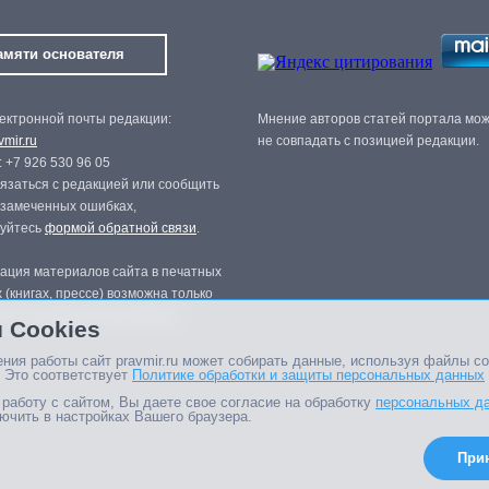
амяти основателя
ектронной почты редакции:
Мнение авторов статей портала мо
mir.ru
не совпадать с позицией редакции.
 +7 926 530 96 05
язаться с редакцией или сообщить
 замеченных ошибках,
зуйтесь
формой обратной связи
.
ация материалов сайта в печатных
 (книгах, прессе) возможна только
нного разрешения редакции.
 Cookies
ния работы сайт pravmir.ru может собирать данные, используя файлы co
 Это соответствует
Политике обработки и защиты персональных данных
работу с сайтом, Вы даете свое согласие на обработку
персональных д
ючить в настройках Вашего браузера.
При