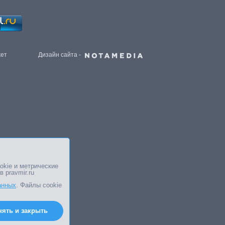
жет
Дизайн сайта -
okie и метрические
в pravmir.ru
анных
. Файлы cookie
нять и закрыть