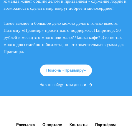
команда живет общим делом и призванием - служение людям и
возможность сделать мир вокруг добрее и милосерднее!
Такое важное и большое дело можно делать только вместе.
Поэтому «Правмир» просит вас о поддержке. Например, 50
рублей в месяц это много или мало? Чашка кофе? Это не так
много для семейного бюджета, но это значительная сумма для
Правмира.
Помочь «Правмиру»
На что пойдут мои деньги
Рассылка
О портале
Контакты
Партнёрам