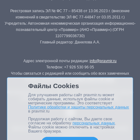
Реестровая запись ЭЛ № ФС 77 – 85438 от 13.06.2023 г. (внесение
изменений в свидетельство ЭЛ ФС 77-44847 от 03.05.2011 г.)
Учредитель: Автономная некоммерческая организация информационно-
познавательный центр «Правмир» (АНО «Правмир») (ОГРН
1107799036730)
Главный редактор: Данилова А.А.
Адрес электронной почты редакции:
info@pravmir.ru
Телефон: +7 926 530 96 05
Чтобы связаться с редакцией или сообщить обо всех замеченных
ошибках, воспользуйтесь
формой обратной связи
.
Файлы Cookies
Републикация материалов сайта в печатных изданиях (книгах, прессе)
Для улучшения работы сайт pravmir.ru может
возможна только с письменного разрешения редакции.
собирать данные, используя файлы cookie и
метрические программы. Это соответствует
Политике обработки и защиты персональных данных
в pravmir.ru
Продолжая работу с сайтом, Вы даете свое
согласие на обработку
персональных данных
.
Файлы cookie можно отключить в настройках
Мнение авторов статей портала может не совпадать с позицией
Вашего браузера.
редакции.