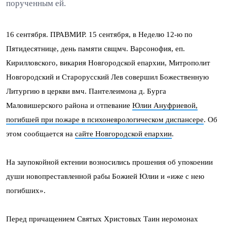
порученным ей.
16 сентября. ПРАВМИР. 15 сентября, в Неделю 12-ю по
Пятидесятнице, день памяти свщмч. Варсонофия, еп.
Кирилловского, викария Новгородской епархии, Митрополит
Новгородский и Старорусский Лев совершил Божественную
Литургию в церкви вмч. Пантелеимона д. Бурга
Маловишерского района и отпевание
Юлии Ануфриевой,
погибшей при пожаре в психоневрологическом диспансере
. Об
этом сообщается на
сайте Новгородской епархии
.
На заупокойной ектении возносились прошения об упокоении
души новопреставленной рабы Божией Юлии и «иже с нею
погибших».
Перед причащением Святых Христовых Таин иеромонах