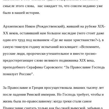
смысле этого слова, нас ожидает то, что совсем недавно уже
было в нашей истории.
Архиепископ Никон (Рождественский), живший на рубеже XIX-
XX веков, оставивший нам большое наследие (чего стоит даже
один его труд под названием «Где же наше христианство?»), в
самую тяжелую годину испытаний восклицает: «Вспомните,
русские люди, пророчески-утешительное и вместе грозно-
предостерегающее слово великого подвижника XIX века,
преподобного Серафима Саровского: “За Православие Господь
помилует Россию”.
За Православие и Греция просуществовала лишних тысячу лет
после падения Римской империи. Но Господь требует, чтобы и
жизнь была по-православному: когда греки стали самое
Православие считать только как бы своей вывеской, забывая о