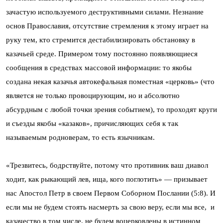
зачастую используемого деструктивными силами. Незнание
основ Православия, отсутствие стремления к этому играет на
руку тем, кто стремится дестабилизировать обстановку в
казачьей среде. Примером тому постоянно появляющиеся
сообщения в средствах массовой информации: то якобы
создана некая казачья автокефальная поместная «церковь» (что
является не только провоцирующим, но и абсолютно
абсурдным с любой точки зрения событием), то проходят круги
и съезды якобы «казаков», причисляющих себя к так
называемым родноверам, то есть язычникам.
«Трезвитесь, бодрствуйте, потому что противник ваш диавол
ходит, как рыкающий лев, ища, кого поглотить» — призывает
нас Апостол Петр в своем Первом Соборном Послании (5:8). И
если мы не будем стоять насмерть за свою веру, если мы все, и
казачество в том числе, не будем воцерковлены в истинном