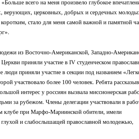
«Больше всего на меня произвело глубокое впечатлени
х, верующих, церковных, добрых и сердечных молоды
 коротким, стало для меня самой важной и памятной ч
рг».
олодежи из Восточно-Американской, Западно-Американ
 Церкви приняли участие в IV студенческом правосла
 люди приняли участие в секции под названием «Легк
торой участвовало более 100 человек. Ребята рассказыв
льшой интерес у россиян вызвала миссионерская рабо
ьми за рубежом. Члены делегации участвовали в рабо
ом клубе при Марфо-Мариинской обители, имели
 с глухой и слабослышащей православной молодежью,