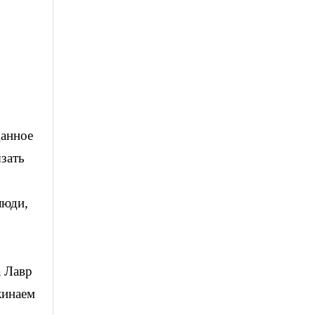
данное
зать
люди,
а Лавр
жинаем