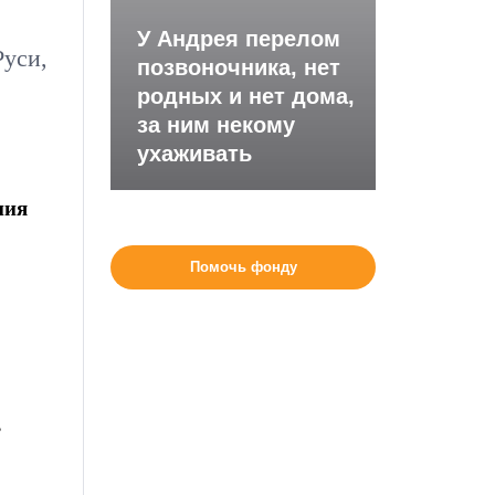
У Андрея перелом
Руси,
позвоночника, нет
родных и нет дома,
за ним некому
ухаживать
ния
Помочь фонду
,