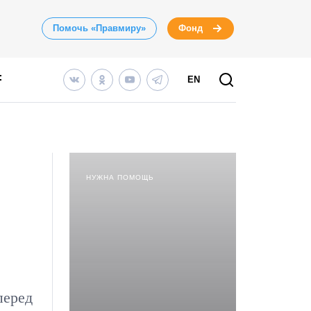
Помочь «Правмиру»
Фонд
EN
НУЖНА ПОМОЩЬ
перед