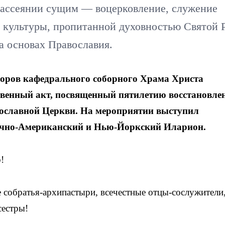
 рассеянии сущим — воцерковление, служение
 культуры, пропитанной духовностью Святой 
а основах Православия.
оборов кафедрального соборного Храма Христа
твенный акт, посвященный пятилетию восстановле
вославной Церкви. На мероприятии выступил
чно-Американский и Нью-Йоркский Иларион.
!
обратья-архипастыри, всечестные отцы-сослужители
сестры!