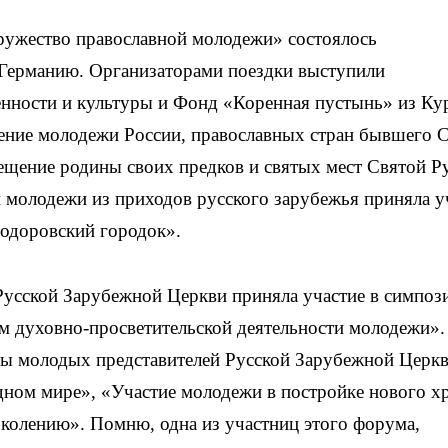
дружество православной молодежи» состоялось
в Германию. Организаторами поездки выступили
ности и культуры и Фонд «Коренная пустынь» из Кур
ение молодежи России, православных стран бывшего 
ещение родины своих предков и святых мест Святой Р
й молодежи из приходов русского зарубежья приняла у
одоровский городок».
Русской Зарубежной Церкви приняла участие в симпоз
м духовно-просветительской деятельности молодежи».
ны молодых представителей Русской Зарубежной Церк
дном мире», «Участие молодежи в постройке нового х
колению». Помню, одна из участниц этого форума,