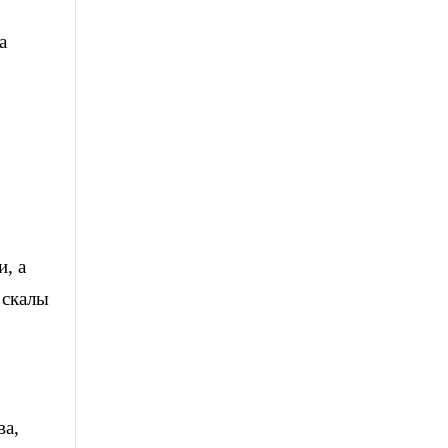
а
, а
 скалы
ва,