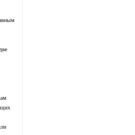
лавным
две
пам
ющих
или