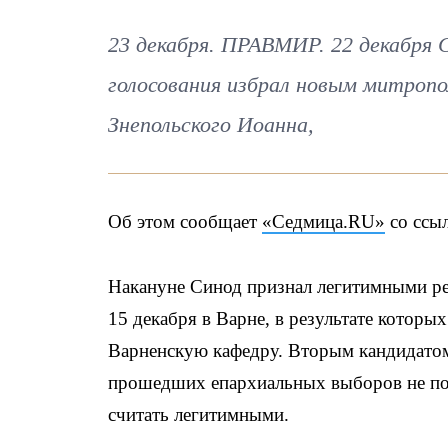
23 декабря. ПРАВМИР. 22 декабря 
голосования избрал новым митропо
Знепольского Иоанна,
Об этом сообщает
«Седмица.RU»
со ссыл
Накануне Синод признал легитимными ре
15 декабря в Варне, в результате котор
Варненскую кафедру. Вторым кандидато
прошедших епархиальных выборов не пос
считать легитимными.