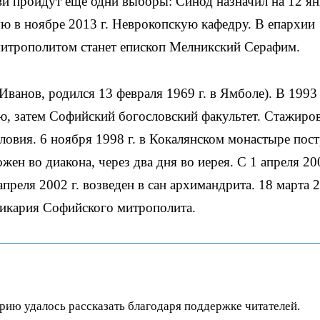
и пройдут еще одни выборы: Синод назначил на 12 ян
ю в ноябре 2013 г. Неврокопскую кафедру. В епархии
итрополитом станет епископ Мелникский Серафим.
анов, родился 13 февраля 1969 г. в Ямболе). В 1993 
 затем Софийский богословский факультет. Стажиро
ловия. 6 ноября 1998 г. в Кокалянском монастыре пос
жен во диакона, через два дня во иерея. С 1 апреля 200
реля 2002 г. возведен в сан архимандрита. 18 марта 2
викария Софийского митрополита.
орию удалось рассказать благодаря поддержке читателей.