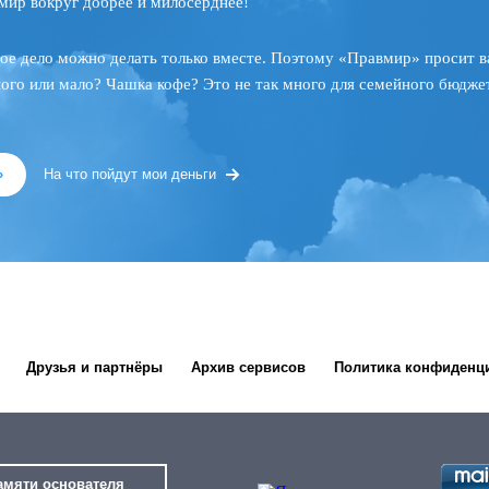
мир вокруг добрее и милосерднее!
ое дело можно делать только вместе. Поэтому «Правмир» просит в
ного или мало? Чашка кофе? Это не так много для семейного бюджет
»
На что пойдут мои деньги
Друзья и партнёры
Архив сервисов
Политика конфиденц
амяти основателя