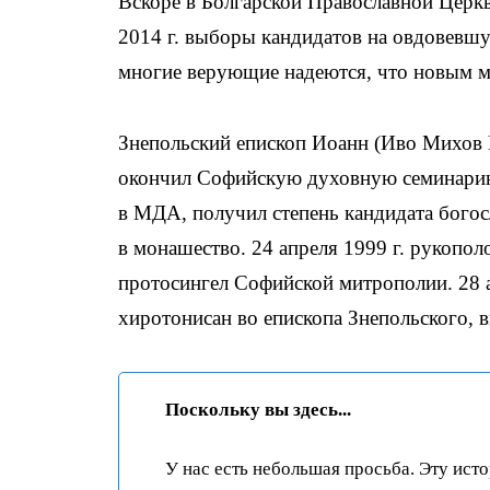
Вскоре в Болгарской Православной Церкв
2014 г. выборы кандидатов на овдовевшу
многие верующие надеются, что новым м
Знепольский епископ Иоанн (Иво Михов Ив
окончил Софийскую духовную семинарию,
в МДА, получил степень кандидата богос
в монашество. 24 апреля 1999 г. рукополо
протосингел Софийской митрополии. 28 ап
хиротонисан во епископа Знепольского, 
Поскольку вы здесь...
У нас есть небольшая просьба. Эту ист