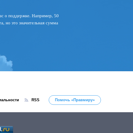
ас о поддержке. Например, 50
а, но это значительная сумма
иальности
RSS
Помочь «Правмиру»