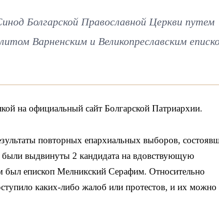
Синод Болгарской Православной Церкви путем
литом Варненским и Великопреславским еписк
кой на официальный сайт Болгарской Патриархии.
зультаты повторных епархиальных выборов, состояв
ых были выдвинуты 2 кандидата на вдовствующую
м был епископ Мелникский Серафим. Относительно
тупило каких-либо жалоб или протестов, и их можно