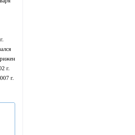
варя
г.
вался
трижен
2 г.
007 г.