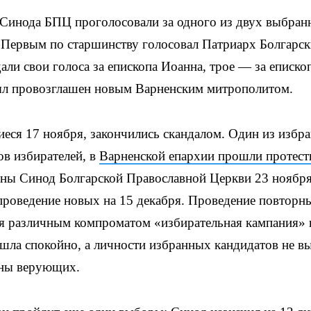
ы Синода БПЦ проголосовали за одного из двух выбра
 Первым по старшинству голосовал Патриарх Болгарс
али свои голоса за епископа Иоанна, трое — за еписко
ыл провозглашен новым Варненским митрополитом.
еся 17 ноября, закончились скандалом. Один из избр
ов избирателей, в
Варненской епархии прошли протес
рны Синод Болгарской Православной Церкви 23 ноябр
проведение новых на 15 декабря. Проведение повторн
я различным компроматом «избирательная кампания» 
шла спокойно, а личности избранных кандидатов не в
оны верующих.