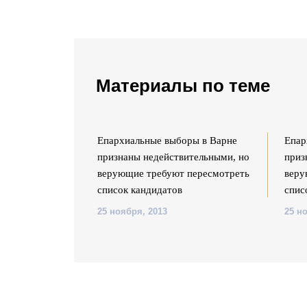
Материалы по теме
ры в Варне
Епархиальные выборы в Варне
Епар
ительными, но
признаны недействительными, но
приз
пересмотреть
верующие требуют пересмотреть
веру
список кандидатов
спис
25 ноября, 2013
25 н