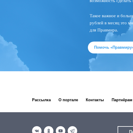
возможность сделать 
Такое важное и больш
рублей в месяц это м
для Правмира.
Помочь «Правмиру
Рассылка
О портале
Контакты
Партнёрам
П