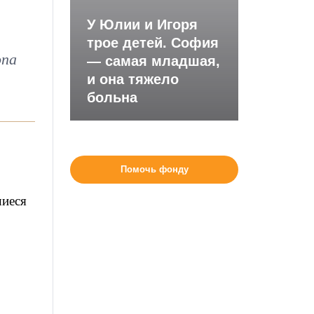
У Юлии и Игоря
трое детей. София
опа
— самая младшая,
и она тяжело
больна
Помочь фонду
шиеся