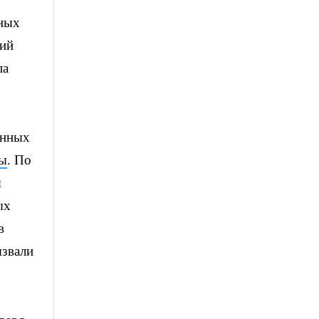
нных
кий
па
анных
ты
. По
я
ых
в
ызвали