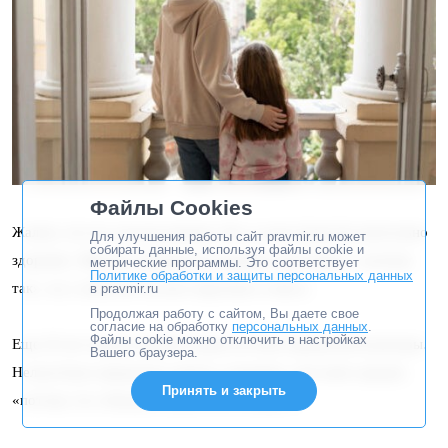
Файлы Cookies
Жалею, что не съехала раньше. И я, и дочь были бы ментально
Для улучшения работы сайт pravmir.ru может
собирать данные, используя файлы cookie и
здоровее. Многие умудряются задавать мне вопрос «почему
метрические программы. Это соответствует
Политике обработки и защиты персональных данных
так», но у меня нет на него короткого ответа.
в pravmir.ru
Продолжая работу с сайтом, Вы даете свое
согласие на обработку
персональных данных
.
Файлы cookie можно отключить в настройках
Еще 20 лет назад в нашей стране не было кредитной культуры.
Вашего браузера.
Нельзя было придумать ничего страшнее, чем взять кредит,
Принять и закрыть
«потому что обманут, убьют, всё отнимут».