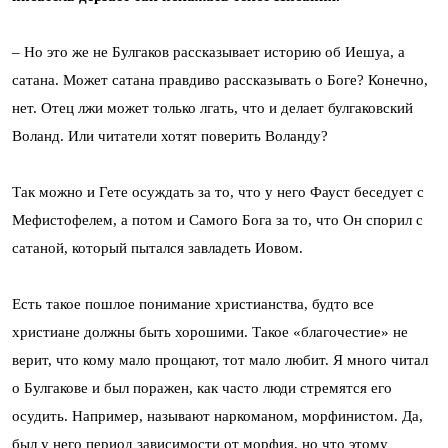
– Но это же не Булгаков рассказывает историю об Иешуа, а
сатана. Может сатана правдиво рассказывать о Боге? Конечно,
нет. Отец лжи может только лгать, что и делает булгаковский
Воланд. Или читатели хотят поверить Воланду?
Так можно и Гете осуждать за то, что у него Фауст беседует с
Мефистофелем, а потом и Самого Бога за то, что Он спорил с
сатаной, который пытался завладеть Иовом.
Есть такое пошлое понимание христианства, будто все
христиане должны быть хорошими. Такое «благочестие» не
верит, что кому мало прощают, тот мало любит. Я много читал
о Булгакове и был поражен, как часто люди стремятся его
осудить. Например, называют наркоманом, морфинистом. Да,
был у него период зависимости от морфия, но что этому