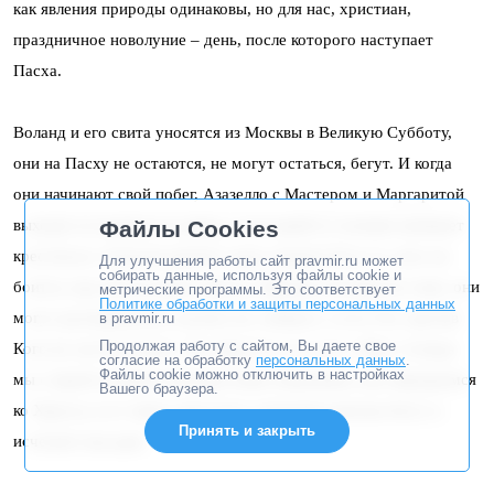
как явления природы одинаковы, но для нас, христиан,
праздничное новолуние – день, после которого наступает
Пасха.
Воланд и его свита уносятся из Москвы в Великую Субботу,
они на Пасху не остаются, не могут остаться, бегут. И когда
они начинают свой побег, Азазелло с Мастером и Маргаритой
Файлы Cookies
выходят из подвала на улицу, и там какой-то человек начинает
креститься. Азазелло кричит: руку отрежу! Есть то, чего он
Для улучшения работы сайт pravmir.ru может
собирать данные, используя файлы cookie и
боится, над чем не имеет власти. Людьми, которые во тьме, они
метрические программы. Это соответствует
Политике обработки и защиты персональных данных
могут распоряжаться, мучить их, убивать, а есть Тот, против
в pravmir.ru
Продолжая работу с сайтом, Вы даете свое
Кого их зло бессильно. Это Христос и те, кто с Ним. А когда
согласие на обработку
персональных данных
.
Файлы cookie можно отключить в настройках
мы с верой осеняем себя крестным знамением, мы обращаемся
Вашего браузера.
ко Христу, и от такого крестного знамения демоны бегут и
Принять и закрыть
исчезают как дым.