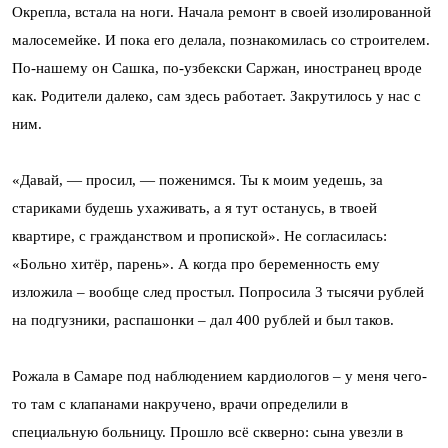
Окрепла, встала на ноги. Начала ремонт в своей изолированной
малосемейке. И пока его делала, познакомилась со строителем.
По-нашему он Сашка, по-узбекски Саржан, иностранец вроде
как. Родители далеко, сам здесь работает. Закрутилось у нас с
ним.
«Давай, — просил, — поженимся. Ты к моим уедешь, за
стариками будешь ухаживать, а я тут останусь, в твоей
квартире, с гражданством и пропиской». Не согласилась:
«Больно хитёр, парень». А когда про беременность ему
изложила – вообще след простыл. Попросила 3 тысячи рублей
на подгузники, распашонки – дал 400 рублей и был таков.
Рожала в Самаре под наблюдением кардиологов – у меня чего-
то там с клапанами накручено, врачи определили в
специальную больницу. Прошло всё скверно: сына увезли в