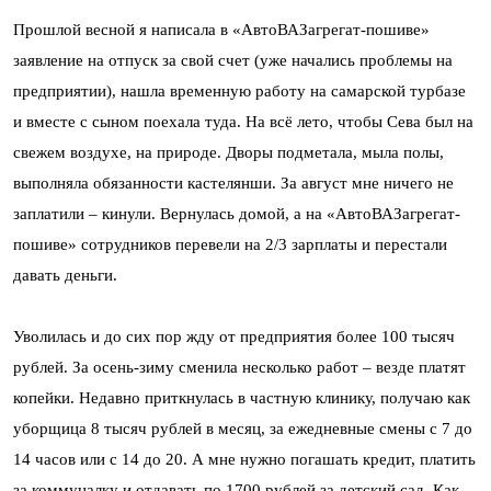
Прошлой весной я написала в «АвтоВАЗагрегат-пошиве»
заявление на отпуск за свой счет (уже начались проблемы на
предприятии), нашла временную работу на самарской турбазе
и вместе с сыном поехала туда. На всё лето, чтобы Сева был на
свежем воздухе, на природе. Дворы подметала, мыла полы,
выполняла обязанности кастелянши. За август мне ничего не
заплатили – кинули. Вернулась домой, а на «АвтоВАЗагрегат-
пошиве» сотрудников перевели на 2/3 зарплаты и перестали
давать деньги.
Уволилась и до сих пор жду от предприятия более 100 тысяч
рублей. За осень-зиму сменила несколько работ – везде платят
копейки. Недавно приткнулась в частную клинику, получаю как
уборщица 8 тысяч рублей в месяц, за ежедневные смены с 7 до
14 часов или с 14 до 20. А мне нужно погашать кредит, платить
за коммуналку и отдавать по 1700 рублей за детский сад. Как