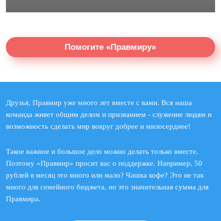
Помогите «Правмиру»
Друзья, Правмир уже много лет вместе с вами. Вся наша
команда живет общим делом и призванием - служение людям и
возможность сделать мир вокруг добрее и милосерднее!
Такое важное и большое дело можно делать только вместе.
Поэтому «Правмир» просит вас о поддержке. Например, 50
рублей в месяц это много или мало? Чашка кофе? Это не так
много для семейного бюджета, но это значительная сумма для
Правмира.