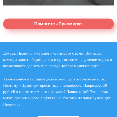
Помогите «Правмиру»
Друзья, Правмир уже много лет вместе с вами. Вся наша
команда живет общим делом и призванием - служение людям и
возможность сделать мир вокруг добрее и милосерднее!
Такое важное и большое дело можно делать только вместе.
Поэтому «Правмир» просит вас о поддержке. Например, 50
рублей в месяц это много или мало? Чашка кофе? Это не так
много для семейного бюджета, но это значительная сумма для
Правмира.