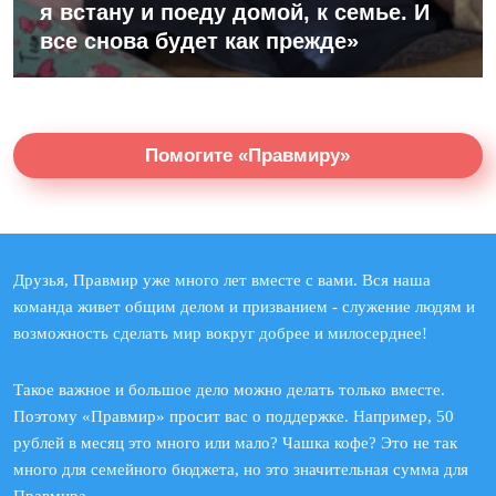
я встану и поеду домой, к семье. И
все снова будет как прежде»
Помогите «Правмиру»
Друзья, Правмир уже много лет вместе с вами. Вся наша
команда живет общим делом и призванием - служение людям и
возможность сделать мир вокруг добрее и милосерднее!
Такое важное и большое дело можно делать только вместе.
Поэтому «Правмир» просит вас о поддержке. Например, 50
рублей в месяц это много или мало? Чашка кофе? Это не так
много для семейного бюджета, но это значительная сумма для