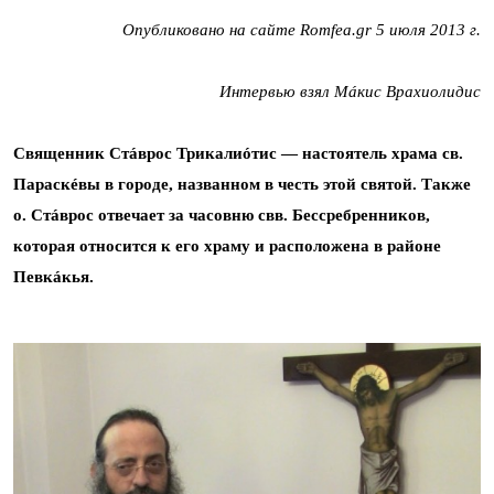
Опубликовано на сайте
Romfea
.
gr
5 июля 2013 г.
Интервью взял Мáкис Врахиолидис
Священник Стáврос Трикалиóтис — настоятель храма св.
Параскéвы в городе, названном в честь этой святой. Также
о. Стáврос отвечает за часовню свв. Бессребренников,
которая относится к его храму и расположена в районе
Певкáкья.