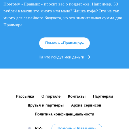
Поэтому «Правмир» просит вас о поддержке. Например, 50
рублей в месяц это много или мало? Чашка кофе? Это не так
много для семейного бюджета, но это значительная сумма для
Правмира.
Помочь «Правмиру»
На что пойдут мои деньги
Рассылка
О портале
Контакты
Партнёрам
Друзья и партнёры
Архив сервисов
Политика конфиденциальности
RSS
Помочь «Правмиру»