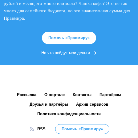
рублей в месяц это много или мало? Чашка кофе? Это не так
много для семейного бюджета, но это значительная сумма для
Правмира.
Помочь «Правмиру»
На что пойдут мои деньги
Рассылка
О портале
Контакты
Партнёрам
Друзья и партнёры
Архив сервисов
Политика конфиденциальности
RSS
Помочь «Правмиру»