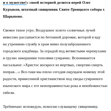
и о мужестве!
»
своей историей делится
иерей Олег
Курзаков, штатный священник Свято-Троицкого собора г.
Шарыпово.
Свежее тихое утро. Воздушное золото солнечных лучей
невесомо рассыпается по бетонной дорожке, которой я иду
на утреннюю службу в храм мимо полузаброшенного
городского кладбища. За оградой под ветвистыми черемухами
и грузно замершими тополями сумрачно. Вспоминается
пасхальное: «Христос воскресе из мертвых, смертию смерть
поправ…» Все-таки мы плохо сегодня ощущаем новизну этой
радости, принесенной христианством под своды сумрачного
языческого мира с его непоправимостью рока и неизбежностью
гибели.
Требничаю: исповедую, помогаю служащему священнику.