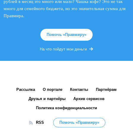
рублей в месяц это много или мало? Чашка кофе? Это не так
много для семейного бюджета, но это значительная сумма для
Правмира.
Помочь «Правмиру»
На что пойдут мои деньги
Рассылка
О портале
Контакты
Партнёрам
Друзья и партнёры
Архив сервисов
Политика конфиденциальности
RSS
Помочь «Правмиру»