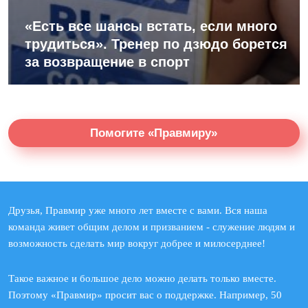
«Есть все шансы встать, если много
трудиться». Тренер по дзюдо борется
за возвращение в спорт
Помогите «Правмиру»
Друзья, Правмир уже много лет вместе с вами. Вся наша
команда живет общим делом и призванием - служение людям и
возможность сделать мир вокруг добрее и милосерднее!
Такое важное и большое дело можно делать только вместе.
Поэтому «Правмир» просит вас о поддержке. Например, 50