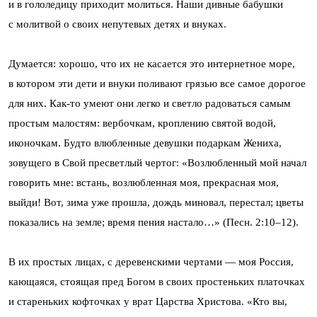
и в гололедицу приходит молиться. Наши дивные бабушки
с молитвой о своих непутевых детях и внуках.
Думается: хорошо, что их не касается это интернетное море,
в котором эти дети и внуки поливают грязью все самое дорогое
для них. Как-то умеют они легко и светло радоваться самым
простым малостям: вербочкам, кроплению святой водой,
иконочкам. Будто влюбленные девушки подаркам Жениха,
зовущего в Свой пресветлый чертог: «Возлюбленный мой начал
говорить мне: встань, возлюбленная моя, прекрасная моя,
выйди! Вот, зима уже прошла, дождь миновал, перестал; цветы
показались на земле; время пения настало…» (Песн. 2:10–12).
В их простых лицах, с деревенскими чертами — моя Россия,
кающаяся, стоящая пред Богом в своих простеньких платочках
и стареньких кофточках у врат Царства Христова. «Кто вы,