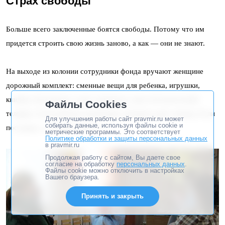
Страх свободы
Больше всего заключенные боятся свободы. Потому что им
придется строить свою жизнь заново, а как — они не знают.
На выходе из колонии сотрудники фонда вручают женщине
дорожный комплект: сменные вещи для ребенка, игрушки,
книжки, бутылочки, соски, памперсы, простой кнопочный
Файлы Cookies
телефон. Если ребенок маленький, женщине дают люльку. Если
Для улучшения работы сайт pravmir.ru может
собирать данные, используя файлы cookie и
постарше, то коляску-трость.
метрические программы. Это соответствует
Политике обработки и защиты персональных данных
в pravmir.ru
Продолжая работу с сайтом, Вы даете свое
согласие на обработку
персональных данных
.
Файлы cookie можно отключить в настройках
Вашего браузера.
Принять и закрыть