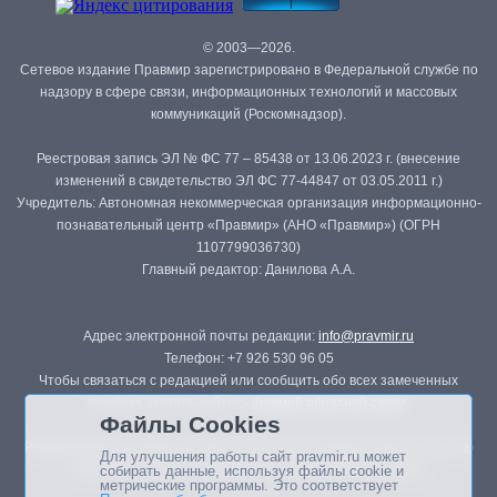
© 2003—2026.
Сетевое издание Правмир зарегистрировано в Федеральной службе по
надзору в сфере связи, информационных технологий и массовых
коммуникаций (Роскомнадзор).
Реестровая запись ЭЛ № ФС 77 – 85438 от 13.06.2023 г. (внесение
изменений в свидетельство ЭЛ ФС 77-44847 от 03.05.2011 г.)
Учредитель: Автономная некоммерческая организация информационно-
познавательный центр «Правмир» (АНО «Правмир») (ОГРН
1107799036730)
Главный редактор: Данилова А.А.
Адрес электронной почты редакции:
info@pravmir.ru
Телефон: +7 926 530 96 05
Чтобы связаться с редакцией или сообщить обо всех замеченных
ошибках, воспользуйтесь
формой обратной связи
.
Файлы Cookies
Републикация материалов сайта в печатных изданиях (книгах, прессе)
Для улучшения работы сайт pravmir.ru может
возможна только с письменного разрешения редакции.
собирать данные, используя файлы cookie и
метрические программы. Это соответствует