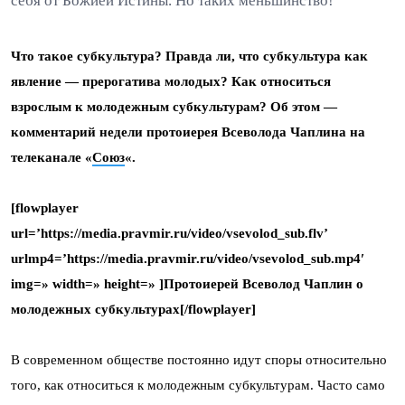
себя от Божией Истины. Но таких меньшинство!
Что такое субкультура? Правда ли, что субкультура как
явление — прерогатива молодых? Как относиться
взрослым к молодежным субкультурам? Об этом —
комментарий недели протоиерея Всеволода Чаплина на
телеканале «
Союз
«.
[flowplayer
url=’https://media.pravmir.ru/video/vsevolod_sub.flv’
urlmp4=’https://media.pravmir.ru/video/vsevolod_sub.mp4′
img=» width=» height=» ]Протоиерей Всеволод Чаплин о
молодежных субкультурах[/flowplayer]
В современном обществе постоянно идут споры относительно
того, как относиться к молодежным субкультурам. Часто само