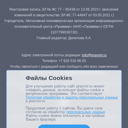
Реестровая запись ЭЛ № ФС 77 – 85438 от 13.06.2023 г. (внесение
изменений в свидетельство ЭЛ ФС 77-44847 от 03.05.2011 г.)
Учредитель: Автономная некоммерческая организация информационно-
познавательный центр «Правмир» (АНО «Правмир») (ОГРН
1107799036730)
Главный редактор: Данилова А.А.
Адрес электронной почты редакции:
info@pravmir.ru
Телефон: +7 926 530 96 05
Чтобы связаться с редакцией или сообщить обо всех замеченных
ошибках, воспользуйтесь
формой обратной связи
.
Файлы Cookies
Републикация материалов сайта в печатных изданиях (книгах, прессе)
Для улучшения работы сайт pravmir.ru может
возможна только с письменного разрешения редакции.
собирать данные, используя файлы cookie и
метрические программы. Это соответствует
Политике обработки и защиты персональных данных
в pravmir.ru
Продолжая работу с сайтом, Вы даете свое
согласие на обработку
персональных данных
.
Файлы cookie можно отключить в настройках
Мнение авторов статей портала может не совпадать с позицией
Вашего браузера.
редакции.