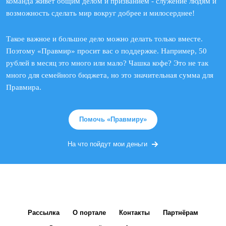
команда живет общим делом и призванием - служение людям и
возможность сделать мир вокруг добрее и милосерднее!
Такое важное и большое дело можно делать только вместе.
Поэтому «Правмир» просит вас о поддержке. Например, 50
рублей в месяц это много или мало? Чашка кофе? Это не так
много для семейного бюджета, но это значительная сумма для
Правмира.
Помочь «Правмиру»
На что пойдут мои деньги
Рассылка
О портале
Контакты
Партнёрам