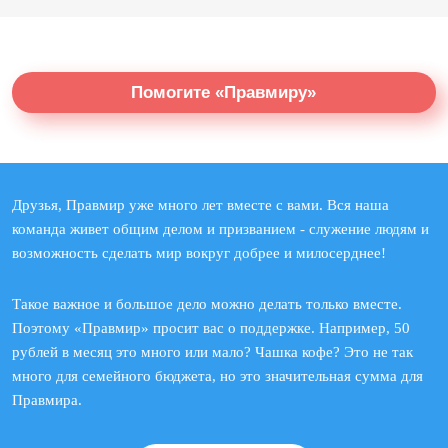
Помогите «Правмиру»
Друзья, Правмир уже много лет вместе с вами. Вся наша
команда живет общим делом и призванием - служение людям и
возможность сделать мир вокруг добрее и милосерднее!
Такое важное и большое дело можно делать только вместе.
Поэтому «Правмир» просит вас о поддержке. Например, 50
рублей в месяц это много или мало? Чашка кофе? Это не так
много для семейного бюджета, но это значительная сумма для
Правмира.