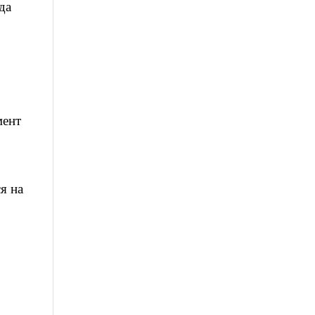
да
мент
я на