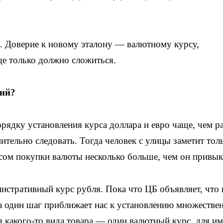
. Доверие к новому эталону — валютному курсу,
ще только должно сложиться.
рий?
ядку установления курса доллара и евро чаще, чем ра
ительно следовать. Тогда человек с улицы заметит тол
сом покупки валюты несколько больше, чем он привы
стративный курс рубля. Пока что ЦБ объявляет, что 
на один шаг приближает нас к установлению множестве
ля какого-то вида товара — один валютный курс, для и