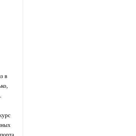
з в
ько,
к.
курс
нных
мпорта