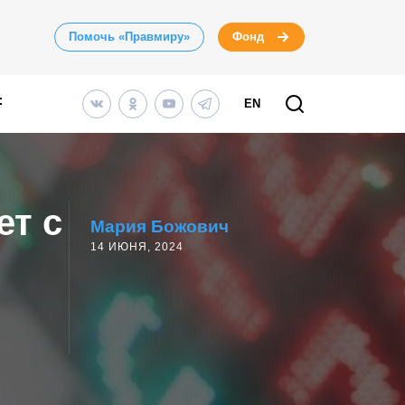
Помочь «Правмиру»
Фонд
EN
ет с
Мария Божович
14 ИЮНЯ, 2024