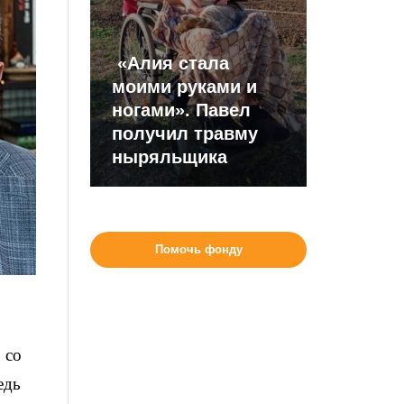
«Алия стала
моими руками и
ногами». Павел
получил травму
ныряльщика
Помочь фонду
 со
едь