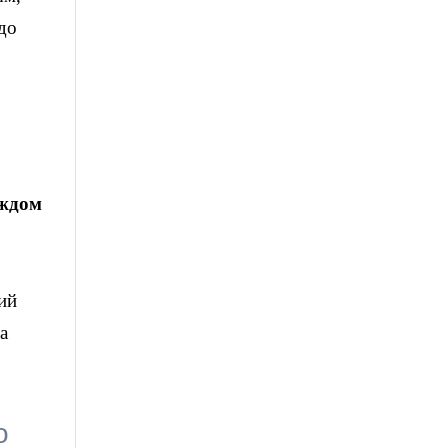
до
аждом
ий
а
о