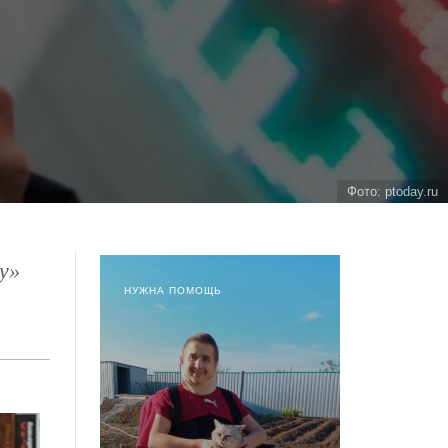
Фото: ptoday.ru
у»
НУЖНА ПОМОЩЬ