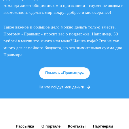
команда живет общим делом и призванием - служение людям и
возможность сделать мир вокруг добрее и милосерднее!
Такое важное и большое дело можно делать только вместе.
Поэтому «Правмир» просит вас о поддержке. Например, 50
рублей в месяц это много или мало? Чашка кофе? Это не так
много для семейного бюджета, но это значительная сумма для
Правмира.
Помочь «Правмиру»
На что пойдут мои деньги
Рассылка
О портале
Контакты
Партнёрам