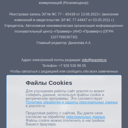
коммуникаций (Роскомнадзор).
Реестровая запись ЭЛ № ФС 77 – 85438 от 13.06.2023 г. (внесение
изменений в свидетельство ЭЛ ФС 77-44847 от 03.05.2011 г.)
Учредитель: Автономная некоммерческая организация информационно-
познавательный центр «Правмир» (АНО «Правмир») (ОГРН
1107799036730)
Главный редактор: Данилова А.А.
Адрес электронной почты редакции:
info@pravmir.ru
Телефон: +7 926 530 96 05
Чтобы связаться с редакцией или сообщить обо всех замеченных
ошибках, воспользуйтесь
формой обратной связи
.
Файлы Cookies
Републикация материалов сайта в печатных изданиях (книгах, прессе)
Для улучшения работы сайт pravmir.ru может
возможна только с письменного разрешения редакции.
собирать данные, используя файлы cookie и
метрические программы. Это соответствует
Политике обработки и защиты персональных данных
в pravmir.ru
Продолжая работу с сайтом, Вы даете свое
согласие на обработку
персональных данных
.
Файлы cookie можно отключить в настройках
Мнение авторов статей портала может не совпадать с позицией
Вашего браузера.
редакции.