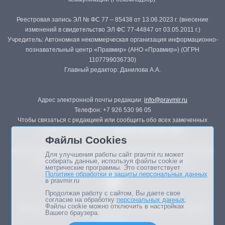
Реестровая запись ЭЛ № ФС 77 – 85438 от 13.06.2023 г. (внесение
изменений в свидетельство ЭЛ ФС 77-44847 от 03.05.2011 г.)
Учредитель: Автономная некоммерческая организация информационно-
познавательный центр «Правмир» (АНО «Правмир») (ОГРН
1107799036730)
Главный редактор: Данилова А.А.
Адрес электронной почты редакции:
info@pravmir.ru
Телефон: +7 926 530 96 05
Чтобы связаться с редакцией или сообщить обо всех замеченных
ошибках, воспользуйтесь
формой обратной связи
.
Файлы Cookies
Републикация материалов сайта в печатных изданиях (книгах, прессе)
Для улучшения работы сайт pravmir.ru может
возможна только с письменного разрешения редакции.
собирать данные, используя файлы cookie и
метрические программы. Это соответствует
Политике обработки и защиты персональных данных
в pravmir.ru
Продолжая работу с сайтом, Вы даете свое
согласие на обработку
персональных данных
.
Файлы cookie можно отключить в настройках
Мнение авторов статей портала может не совпадать с позицией
Вашего браузера.
редакции.