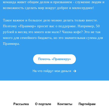
команда живет общим делом и призванием - служение людям и
возможность сделать мир вокруг добрее и милосерднее!
Такое важное и большое дело можно делать только вместе.
Поэтому «Правмир» просит вас о поддержке. Например, 50
рублей в месяц это много или мало? Чашка кофе? Это не так
много для семейного бюджета, но это значительная сумма для
Правмира.
Помочь «Правмиру»
На что пойдут мои деньги
Рассылка
О портале
Контакты
Партнёрам