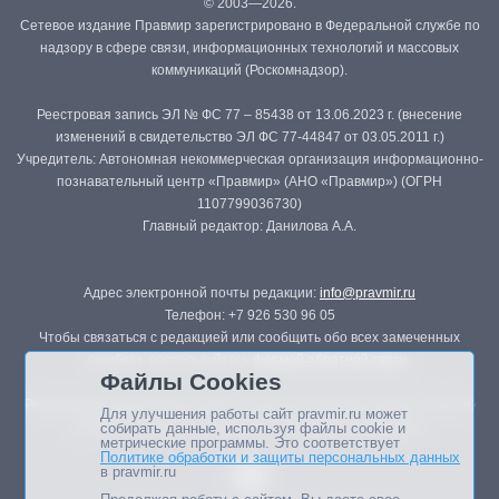
© 2003—2026.
Сетевое издание Правмир зарегистрировано в Федеральной службе по
надзору в сфере связи, информационных технологий и массовых
коммуникаций (Роскомнадзор).
Реестровая запись ЭЛ № ФС 77 – 85438 от 13.06.2023 г. (внесение
изменений в свидетельство ЭЛ ФС 77-44847 от 03.05.2011 г.)
Учредитель: Автономная некоммерческая организация информационно-
познавательный центр «Правмир» (АНО «Правмир») (ОГРН
1107799036730)
Главный редактор: Данилова А.А.
Адрес электронной почты редакции:
info@pravmir.ru
Телефон: +7 926 530 96 05
Чтобы связаться с редакцией или сообщить обо всех замеченных
ошибках, воспользуйтесь
формой обратной связи
.
Файлы Cookies
Републикация материалов сайта в печатных изданиях (книгах, прессе)
Для улучшения работы сайт pravmir.ru может
возможна только с письменного разрешения редакции.
собирать данные, используя файлы cookie и
метрические программы. Это соответствует
Политике обработки и защиты персональных данных
в pravmir.ru