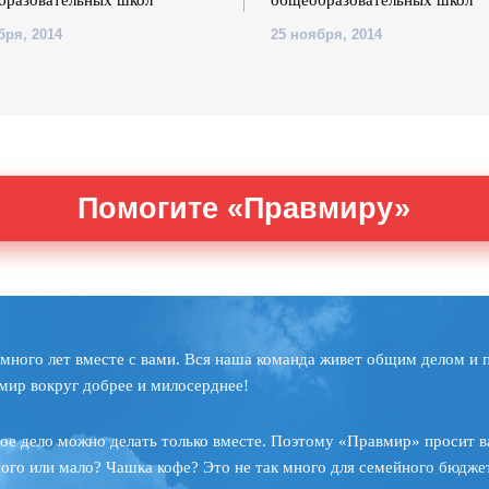
бразовательных школ
общеобразовательных школ
бря, 2014
25 ноября, 2014
Помогите «Правмиру»
много лет вместе с вами. Вся наша команда живет общим делом и 
мир вокруг добрее и милосерднее!
ое дело можно делать только вместе. Поэтому «Правмир» просит в
ного или мало? Чашка кофе? Это не так много для семейного бюджет