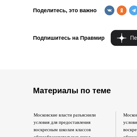
Поделитесь, это важно
Пе
Подпишитесь на Правмир
Материалы по теме
или
Московские власти разъяснили
Москов
я
условия для предоставления
услови
в
воскресным школам классов
воскре