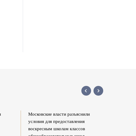
и
Московские власти разъяснили
Московск
условия для предоставления
для пред
воскресным школам классов
классов 