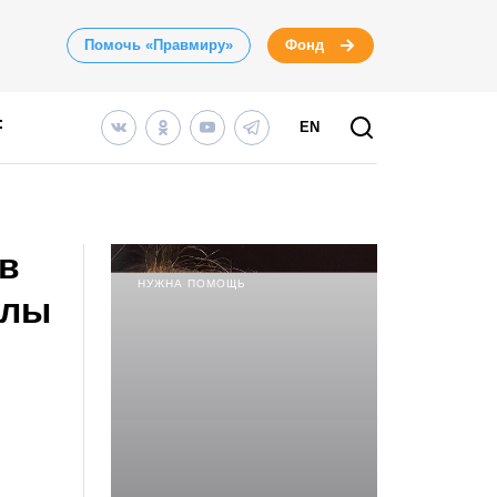
Помочь «Правмиру»
Фонд
EN
ов
НУЖНА ПОМОЩЬ
олы