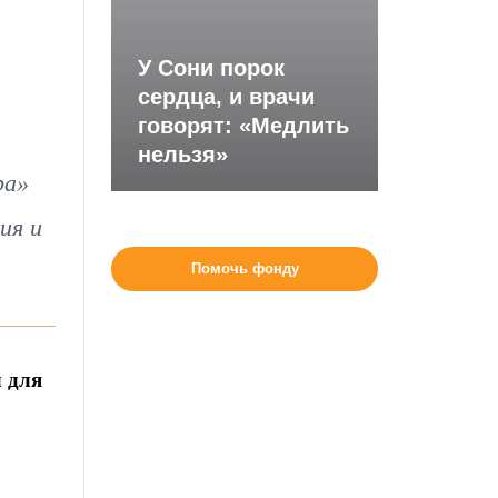
У Сони порок
сердца, и врачи
говорят: «Медлить
нельзя»
ра»
ия и
Помочь фонду
 для