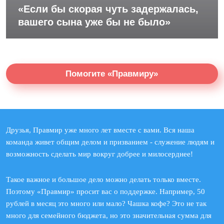
«Если бы скорая чуть задержалась,
вашего сына уже бы не было»
Помогите «Правмиру»
Друзья, Правмир уже много лет вместе с вами. Вся наша
команда живет общим делом и призванием - служение людям и
возможность сделать мир вокруг добрее и милосерднее!
Такое важное и большое дело можно делать только вместе.
Поэтому «Правмир» просит вас о поддержке. Например, 50
рублей в месяц это много или мало? Чашка кофе? Это не так
много для семейного бюджета, но это значительная сумма для