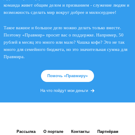
команда живет общим делом и призванием - служение людям и
возможность сделать мир вокруг добрее и милосерднее!
Такое важное и большое дело можно делать только вместе.
Поэтому «Правмир» просит вас о поддержке. Например, 50
рублей в месяц это много или мало? Чашка кофе? Это не так
много для семейного бюджета, но это значительная сумма для
Правмира.
Помочь «Правмиру»
На что пойдут мои деньги
Рассылка
О портале
Контакты
Партнёрам