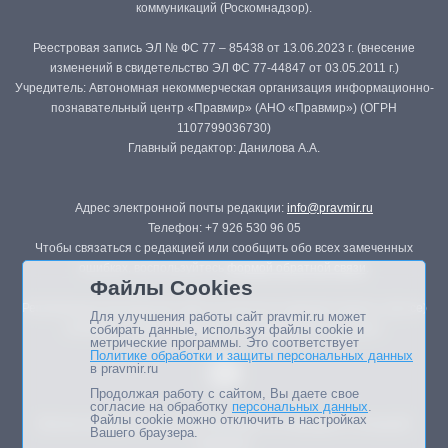
коммуникаций (Роскомнадзор).
Реестровая запись ЭЛ № ФС 77 – 85438 от 13.06.2023 г. (внесение
изменений в свидетельство ЭЛ ФС 77-44847 от 03.05.2011 г.)
Учредитель: Автономная некоммерческая организация информационно-
познавательный центр «Правмир» (АНО «Правмир») (ОГРН
1107799036730)
Главный редактор: Данилова А.А.
Адрес электронной почты редакции:
info@pravmir.ru
Телефон: +7 926 530 96 05
Чтобы связаться с редакцией или сообщить обо всех замеченных
ошибках, воспользуйтесь
формой обратной связи
.
Файлы Cookies
Републикация материалов сайта в печатных изданиях (книгах, прессе)
Для улучшения работы сайт pravmir.ru может
возможна только с письменного разрешения редакции.
собирать данные, используя файлы cookie и
метрические программы. Это соответствует
Политике обработки и защиты персональных данных
в pravmir.ru
Продолжая работу с сайтом, Вы даете свое
согласие на обработку
персональных данных
.
Файлы cookie можно отключить в настройках
Мнение авторов статей портала может не совпадать с позицией
Вашего браузера.
редакции.