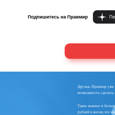
Пе
Подпишитесь на Правмир
Друзья, Правмир уже 
возможность сделать 
Такое важное и больш
рублей в месяц это м