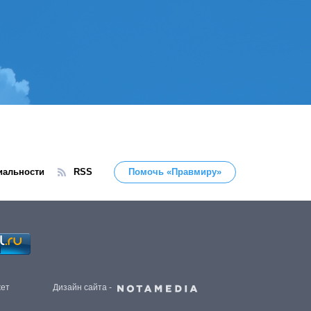
иальности
RSS
Помочь «Правмиру»
жет
Дизайн сайта -