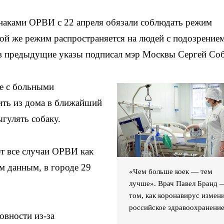
наками ОРВИ с 22 апреля обязали соблюдать режим
кой же режим распространяется на людей с подозрением
 предыдущие указы подписал мэр Москвы Сергей Со
е с больными
ить из дома в ближайший
ыгулять собаку.
т все случаи ОРВИ как
м данным, в городе 29
«Чем больше коек — тем
лучше». Врач Павел Бранд 
том, как коронавирус измен
российское здравоохранени
овности из-за