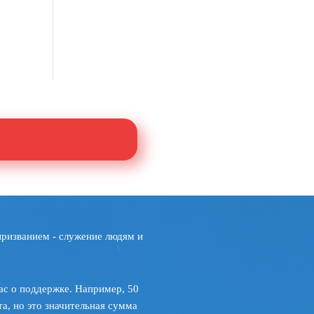
призванием - служение людям и
ас о поддержке. Например, 50
а, но это значительная сумма