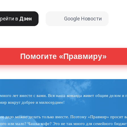
рейти в
Дзен
Google Новости
Помогите «Правмиру»
много лет вместе с вами. Вся наша команда живет общим делом и 
мир вокруг добрее и милосерднее!
ое дело можно делать только вместе. Поэтому «Правмир» просит в
ного или мало? Чашка кофе? Это не так много для семейного бюджет