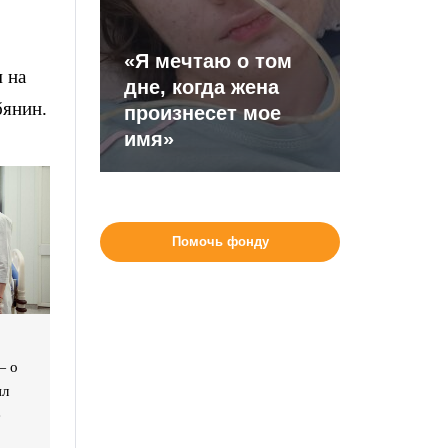
«Я мечтаю о том
 на
дне, когда жена
бянин.
произнесет мое
имя»
Помочь фонду
— о
ил
е