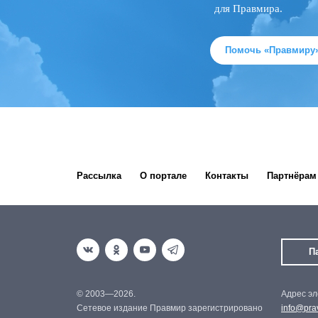
для Правмира.
Помочь «Правмиру
Рассылка
О портале
Контакты
Партнёрам
П
© 2003—2026.
Адрес эл
Сетевое издание Правмир зарегистрировано
info@prav